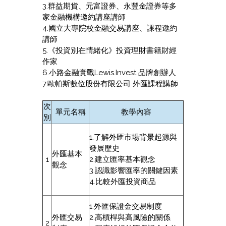
3.群益期貨、元富證券、永豐金證券等多
家金融機構邀約講座講師
4.國立大專院校金融交易講座、課程邀約
講師
5.《投資別在情緒化》投資理財書籍財經
作家
6.小路金融實戰Lewis.Invest 品牌創辦人
7.歐帕斯數位股份有限公司 外匯課程講師
次
單元名稱
教學內容
別
1.了解外匯市場背景起源與
發展歷史
外匯基本
1
2.建立匯率基本觀念
觀念
3.認識影響匯率的關鍵因素
4.比較外匯投資商品
1.外匯保證金交易制度
外匯交易
2.高槓桿與高風險的關係
2