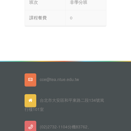
班次
非學分班
課程餐費
0
cce@tea.ntue.edu.tw
台北市大安區和平東路二段134號篤
行樓101室
(02)2732-1104分機83762、