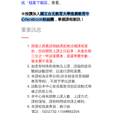
或「
檔案下載區
」
查看。
※按讚加入
國立台北教育大學推廣教育中
心facebook粉絲團
，掌握課程新訊！
重要訊息
因個人因素請假缺課恕無法補課或退
款，但自開班上課之日起算，未逾全期
三分之一申請退費者，退還學費半數，
報名費不退還。
如患有特殊疾病無法上課，請協助提供
醫師診斷證明，以進行課程退費。
本課程為非學分班(亦非師資培育相關
教育學程)，不授予學位證書。
請配合本中心首頁最新消息區滾動式增
修之防疫公告。
本中心保有調整上課人數、上課方式、
課程場地、課程時間或停課之權利。
本課程負責專員：賴小姐
電話：(02)2732-1104轉82204