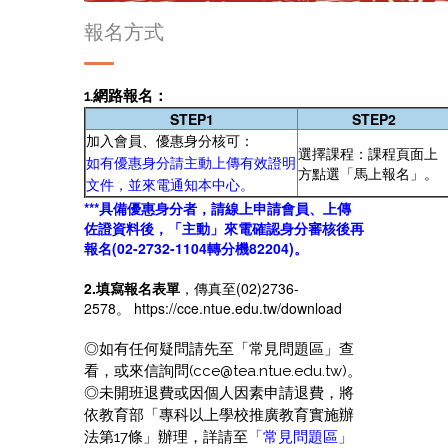
報名方式
1.網路報名：
STEP1
STEP2
加入會員、優惠身分核可：
選擇課程：課程頁面上
如有優惠身分請主動上傳有效證明
方點選「馬上報名」。
文件，並來電通知本中心。
***具備優惠身分者，請線上申請會員、上傳
佐證資料後，「主動」來電確認身分審核後再
報名(02-2732-1104轉分機82204)。
2.填寫報名表單
，傳真至(02)2736-
2578。
https://cce.ntue.edu.tw/download
◎如有任何疑問請先至「常見問題區」查
看，或來信詢問(cce@tea.ntue.edu.tw)。
◎未開班退費或因個人因素申請退費，將
依教育部「專科以上學校推廣教育實施辦
法第17條」辦理，詳請至
「
常見問題區
」