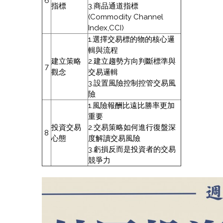
6
指標
3.商品通道指標
(Commodity Channel
Index,CCI)
1.選擇交易標的物的核心邏
輯與流程
建立策略
2.建立趨勢方向判斷標準與
7
觀念
交易邏輯
3.設置風險控制控管交易風
險
1.風險報酬比遠比勝率更加
重要
投資交易
2.交易策略如何進行復盤深
8
心態
度解讀交易風險
3.虧損反而是投資者的交易
競爭力