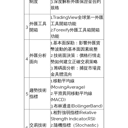
制度
3.深度解析外匯保證金合約
規格
1.TradingView全球第一外匯
外匯工具
工具開箱功能
3
開箱
2.Forexify外匯工具箱開箱
功能
1.基本面探勘：影響外匯貨
幣波動的基本面因素統整
外匯分析
2.技術面決策：價格行情走
4
面向
勢如何建立正確交易策略
3.籌碼面分析：捕捉市場資
金具體流向
1.移動平均線
(MovingAverage)
趨勢技術
5
2.平滑異同移動平均線
指標
(MACD)
3.布林通道(BollingerBand)
1.相對強弱指標(Relative
Strength Indicator,RSI)
交易技術
2.隨機指標（Stochastic）