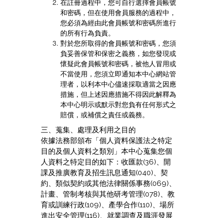
在註冊過程中，您可自行選擇會員帳號
和密碼，但在使用會員服務的過程中，
您必須為經由此會員帳號和密碼所進行
的所有行為負責。
對於您所取得的會員帳號和密碼，您須
負妥善保管和保密之義務，如您發現或
懷疑此會員帳號和密碼，被他人冒用或
不當使用，您須立即通知本中心網站管
理者，以利本中心儘速採取適當之因應
措施，但上述因應措施不得因此解釋為
本中心明示或默示對您負有任何形式之
賠償，或補償之責任或義務。
三、蒐集、處理及利用之目的
依據法務部頒布「個人資料保護法之特定
目的及個人資料之類別」本中心蒐集您個
人資料之特定目的如下：收匯款(36)、開
課及推廣教育及招生訊息通知(040)、契
約、類似契約或其他法律關係事務(069)、
計畫、管制考核與其他研考管理(078)、教
育或訓練行政(109)、產學合作(110)、場所
進出安全管理(116)、就業調查及職涯發展