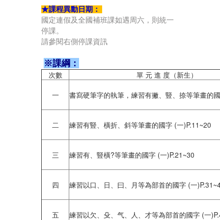
★課程異動日期：
國定連假及全國補班課如遇周六，則統一
停課。
請參閱右側停課資訊
※課綱：
次數
單 元 進 度（新生）
一
書寫硬筆字的執筆，練習有撇、豎、捺等筆畫的國字 (
二
練習有豎、橫折、斜等筆畫的國字 (一)P.11~20
三
練習有、豎橫?等筆畫的國字 (一)P.21~30
四
練習以口、日、曰、月等為部首的國字 (一)P.31~4
五
練習以欠、殳、气、人、才等為部首的國字 (一)P.4