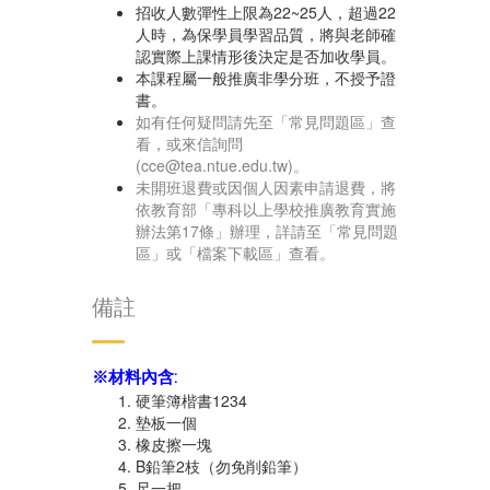
招收人數彈性上限為22~25人，超過22
人時，為保學員學習品質，將與老師確
認實際上課情形後決定是否加收學員。
本課程屬一般推廣非學分班，不授予證
書。
如有任何疑問請先至「常見問題區」查
看，或來信詢問
(cce@tea.ntue.edu.tw)。
未開班退費或因個人因素申請退費，將
依教育部「專科以上學校推廣教育實施
辦法第17條」辦理，詳請至「常見問題
區」或「檔案下載區」查看。
備註
※材料內含:
硬筆簿楷書1234
墊板一個
橡皮擦一塊
B鉛筆2枝（勿免削鉛筆）
尺一把