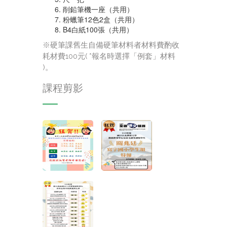
削鉛筆機一座（共用）
粉蠟筆12色2盒（共用）
B4白紙100張（共用）
※硬筆課舊生自備硬筆材料者材料費酌收
耗材費100元( *報名時選擇「例套」材料
)。
課程剪影