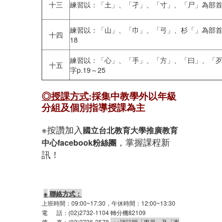
十三
練習以：「土」、「孑」、「寸」、「尸」為部首的
練習以：「山」、「巾」、「弓」、杉「」為部首的
十四
18
練習以：「心」、「手」、「方」、「曰」、「
十五
字p.19～25
◎授課方式
:
採
集中教學外以年級
分組及個別指導授課為主
※按讚加入
國立台北教育大學推廣教育
，掌握課程新
中心
facebook
粉絲團
訊！
※
聯絡方式：
上班時間：
09:00~17:30，午休時間：12:00~13:30
電
話：(02)
2732-1104
轉分機
82109
傳
真：(02)
2736-2578
→
※請註明「學員」及「寄