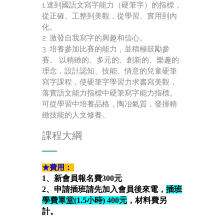
1.達到國語文寫字能力（硬筆字）的指標，
從正確、工整到美觀，從學習、實用到內
化。
2. 激發自我寫字的興趣和信心。
3. 培養參加比賽的能力，並積極鼓勵參
賽。 以精緻的、多元的、創新的、樂趣的
理念，設計認知、技能、情意的兒童硬筆
寫字課程，使硬筆字學習力求書寫美觀，
落實語文能力指標中硬筆寫字能力指標。
可從學習中培養品格，陶冶氣質，發揮精
緻技能的人文修養。
課程大綱
★費用：
1、新會員報名費300元
2、申請插班請先加入會員後來電，
插班
學費單堂(1.5小時) 400元
，材料費另
計。