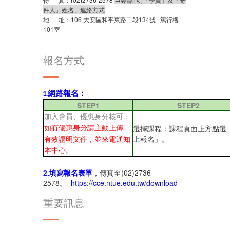
件人」姓名、連絡方式
地
址：
106
大安區和平東路二段
134
號
篤行樓
101
室
報名方式
1.網路報名：
STEP1
STEP2
加入會員、優惠身分核可：
選擇課程：課程頁面上方點選
如有優惠身分請主動上傳
上報名」。
有效證明文件，並來電通知
本中心
。
2.填寫報名表單
，傳真至(02)2736-
2578。
https://cce.ntue.edu.tw/download
重要訊息