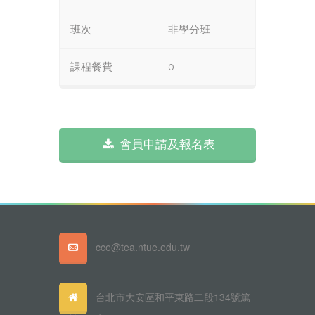
班次
非學分班
課程餐費
0
會員申請及報名表
cce@tea.ntue.edu.tw
台北市大安區和平東路二段134號篤