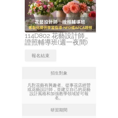
114D802 花藝設計師_
證照輔導班(週一夜間)
報名結束
招生對象
凡對花藝有興趣者、從事花店經營
或花藝設計師，並建立自己的花藝
設計風格和加強教學領域皆可報
名。
研習期間