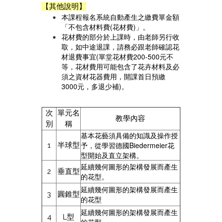
【其他說明】
本課程報名系統自動產生之繳費單金額
「不包含材料費(花材費)」。
花材費的部分於上課時，由老師另行收
取，如中途退課，請務必跟老師確認花
材退費事宜(單堂花材費200-500元不
等，花材費用可能包含了花卉材料及必
須之資材花器費用，開課首日預繳
3000元，多退少補)。
次
單元名
教學內容
別
稱
基本花藝須具備的知識及操作授
予，從學習德國Biedermeier花
1
半球型
型開始及直立架構。
延續幾何圖形的架構發展而產生
2
垂直型
的花型。
延續幾何圖形的架構發展而產生
3
圓錐型
的花型
延續幾何圖形的架構發展而產生
4
L型