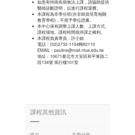
如患有特殊疾病無法上課，請協助提供
醫師診斷證明，以進行課程退費。
本課程為非學分班(亦非師資培育相關
教育學程)，不授予學位證書。
本中心保有調整上課人數、上課方式、
課程場地、課程時間或停課之權利。
本課程負責專員：許小姐
電話：(02)2732-1104轉82110
EMAIL：pauline@mail.ntue.edu.tw
地址：10671臺北市大安區和平東路二
段134號 篤行樓101室
課程其他資訊
班次
非學分班