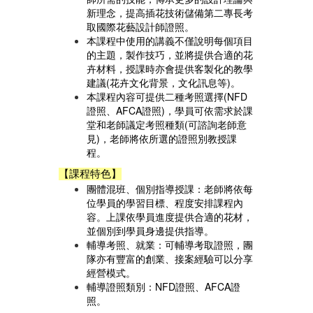
新理念，提高插花技術儲備第二專長考
取國際花藝設計師證照。
本課程中使用的講義不僅說明每個項目
的主題，製作技巧，並將提供合適的花
卉材料，授課時亦會提供客製化的教學
建議(花卉文化背景，文化訊息等)。
本課程內容可提供二種考照選擇(NFD
證照、AFCA證照)，學員可依需求於課
堂和老師議定考照種類(可諮詢老師意
見)，老師將依所選的證照別教授課
程。
【課程特色】
團體混班、個別指導授課：老師將依每
位學員的學習目標、程度安排課程內
容。上課依學員進度提供合適的花材，
並個別到學員身邊提供指導。
輔導考照、就業：可輔導考取證照，團
隊亦有豐富的創業、接案經驗可以分享
經營模式。
輔導證照類別：NFD證照、AFCA證
照。