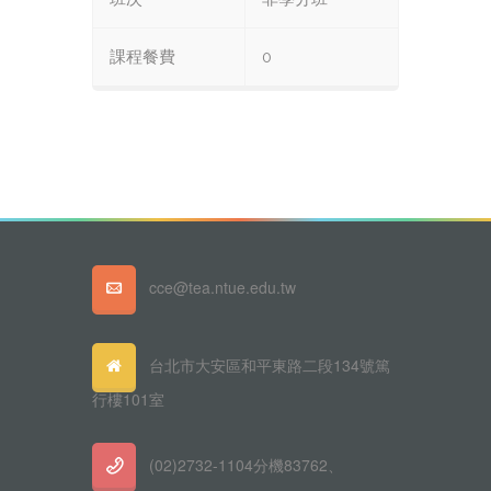
課程餐費
0
cce@tea.ntue.edu.tw
台北市大安區和平東路二段134號篤
行樓101室
(02)2732-1104分機83762、