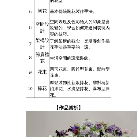
的花型
基本傳統胸花製作手法。
5
胸花
空間表現及色彩給人的印象是會
空間設
改變的，學習如何來達到表現內
6
計
容的技巧。
架構設
了解架構的觀念，是培養創作插
7
花手法很重要的一環。
計
節慶禮
生活空間的環境裝飾。
8
花
圓形花束、圓錐型花束、鬆散型
9
花束
花束。
摩登裝飾性新娘捧花、非對稱新
娘捧花、水滴型捧花、瀑布型捧
10
捧花
花。
【作品賞析】