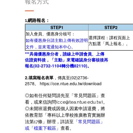
報名方式
1.網路報名：
STEP1
STEP2
加入會員、優惠身分核可：
選擇課程：課程頁面上
如有優惠身分請主動上傳有效證明
方點選「馬上報名」。
文件，並來電通知本中心。
***具備優惠身分者，請線上申請會員、上傳
佐證資料後，「主動」來電確認身分審核後再
報名(02-2732-1104轉分機82110)。
2.填寫報名表單
，傳真至(02)2736-
2578。
https://cce.ntue.edu.tw/download
◎如有任何疑問請先至「常見問題區」查
看，或來信詢問(cce@tea.ntue.edu.tw)。
◎未開班退費或因個人因素申請退費，將
依教育部「專科以上學校推廣教育實施辦
法第17條」辦理，詳請至
「
常見問題區
」
或「
檔案下載區
」
查看。