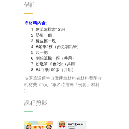
備註
※材料內含:
硬筆簿楷書1234
墊板一個
橡皮擦一塊
B鉛筆2枝（勿免削鉛筆）
尺一把
削鉛筆機一座（共用）
粉蠟筆12色2盒（共用）
B4白紙100張（共用）
※硬筆課舊生自備硬筆材料者材料費酌收
耗材費100元( *報名時選擇「例套」材料
)。
課程剪影