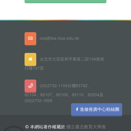
cce@tea.ntue.edu.tw
台北市大安區和平東路二段134號篤
行樓101室
(02)2732-1104分機83762、
82104、82107、82109、82110、82204及
(02)2732-1829
進修推廣中心粉絲團
© 本網站著作權屬於
國立臺北教育大學推