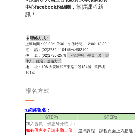
，掌握課程新
中心
facebook
粉絲團
訊！
※
聯絡方式：
上班時間：
09:00~17:30，午休時間：12:00~13:30
電
話：(02)
2732-1104
轉分機
82109
傳
真：(02)
2736-2578
→
※請註明「學員」及「寄
件人」姓名、連絡方式
地
址：
106
大安區和平東路二段
134
號
篤行樓
101
室
報名方式
1.網路報名：
STEP1
STEP2
加入會員、優惠身分核可：
選擇課程：課程頁面上方點選
如有優惠身分請主動上傳