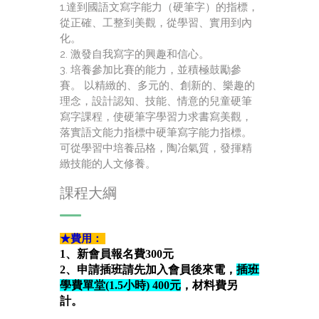
1.達到國語文寫字能力（硬筆字）的指標，
從正確、工整到美觀，從學習、實用到內
化。
2. 激發自我寫字的興趣和信心。
3. 培養參加比賽的能力，並積極鼓勵參
賽。 以精緻的、多元的、創新的、樂趣的
理念，設計認知、技能、情意的兒童硬筆
寫字課程，使硬筆字學習力求書寫美觀，
落實語文能力指標中硬筆寫字能力指標。
可從學習中培養品格，陶冶氣質，發揮精
緻技能的人文修養。
課程大綱
★費用：
1、新會員報名費300元
2、申請插班請先加入會員後來電，
插班
學費單堂(1.5小時) 400元
，材料費另
計。