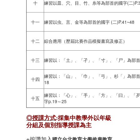
十
練習以皿、穴、目、竹、糸等為部首的國字(二)P.31
十一
練習以虫、言、金等為部首的國字 (二)P.41~48
十二
綜合應用（歷屆比賽作品模擬書寫及修正）
十三
練習以：「土」、「孑」、「寸」、「尸」為部首的
練習以：「山」、「巾」、「弓」、杉「」為部首的
十四
18
練習以：「心」、「手」、「方」、「曰」、「
十五
字p.19～25
◎授課方式
:
採
集中教學外以年級
分組及個別指導授課為主
※按讚加入
國立台北教育大學推廣教育