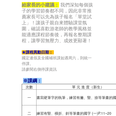
給家長的小建議：
我們深知每個孩
子的學習節奏都不同，因此非常推
薦家長可以先為孩子報名「單堂試
上」！讓孩子親自來體驗課堂氛
圍，確認喜歡游老師的教學風格並
能適應課程節奏後，再報名整期課
程，讓學習無壓力、成效更顯著！
★課程異動日期：
國定連假及全國補班課如遇周六，則統一
停課。
請參閱右側停課資訊
※課綱：
次數
單 元 進 度（新生）
一
書寫硬筆字的執筆，練習有撇、豎、捺等筆畫的國字 (
二
練習有豎、橫折、斜等筆畫的國字 (一)P.11~20