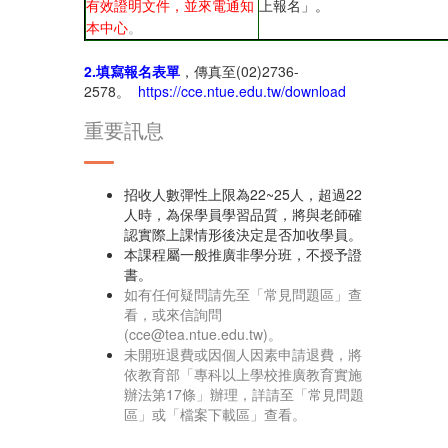
上報名」。
有效證明文件，並來電通知
本中心
。
2.填寫報名表單
，傳真至(02)2736-
2578。
https://cce.ntue.edu.tw/download
重要訊息
招收人數彈性上限為22~25人，超過22
人時，為保學員學習品質，將與老師確
認實際上課情形後決定是否加收學員。
本課程屬一般推廣非學分班，不授予證
書。
如有任何疑問請先至「常見問題區」查
看，或來信詢問
(cce@tea.ntue.edu.tw)。
未開班退費或因個人因素申請退費，將
依教育部「專科以上學校推廣教育實施
辦法第17條」辦理，詳請至「常見問題
區」或「檔案下載區」查看。