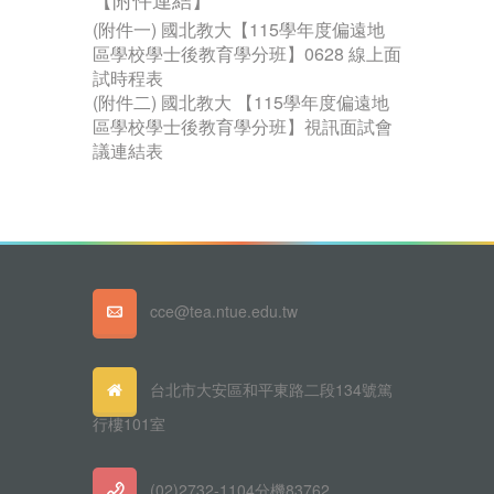
【附件連結】
(附件一) 國北教大【115學年度偏遠地
區學校學士後教育學分班】0628 線上面
試時程表
(附件二) 國北教大 【115學年度偏遠地
區學校學士後教育學分班】視訊面試會
議連結表
cce@tea.ntue.edu.tw
台北市大安區和平東路二段134號篤
行樓101室
(02)2732-1104分機83762、