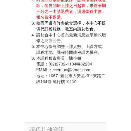
款，但自開班上課之日起算，未逾全期
三分之一申請退費者，退還學費半數，
報名費不退還。
校園周邊有許多飲食選擇，本中心不提
供代訂餐服務，教室內請勿飲食。
請配合本中心首頁最新消息區滾動式增
修之
防疫公告
。
本中心保有調整上課人數、上課方式、
課程場地、課程時間或停課之權利。
本課程負責專員：陳小姐
電話：(02)2732-1104轉82204
EMAIL：ccentue@gmail.com
地址：10671臺北市大安區和平東路二
段134號 篤行樓101室
課程其他資訊