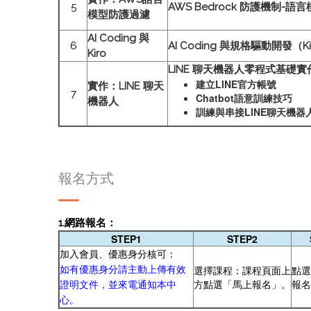
5
AWS Bedrock 防護機制-語
模型防護過濾
AI Coding 與
6
AI Coding 與規格驅動開發（K
Kiro
LINE 聊天機器人零程式基礎實作
建立LINE官方帳號
實作：LINE 聊天
7
Chatbot語意訓練技巧
機器人
訓練與串接LINE聊天機器
報名方式
1.網路報名：
STEP1
STEP2
加入會員、優惠身分核可：
選擇課程：課程頁面上
點選
如有優惠身分請主動上傳有效
方點選「馬上報名」。
報名
證明文件，並來電通知本中
心。