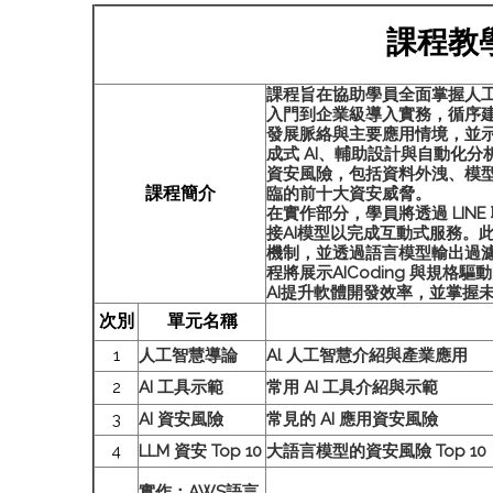
課程教
課程旨在協助學員全面掌握人工
入門到企業級導入實務，循序建
發展脈絡與主要應用情境，並示
成式 AI、輔助設計與自動化分
資安風險，包括資料外洩、模
課程簡介
臨的前十大資安威脅。
在實作部分，學員將透過 LINE
接AI模型以完成互動式服務。此外
機制，並透過語言模型輸出過濾
程將展示AICoding 與規格
AI提升軟體開發效率，並掌握未
次別
單元名稱
1
人工智慧導論
Al 人工智慧介紹與產業應用
2
AI 工具示範
常用 AI 工具介紹與示範
3
AI 資安風險
常見的 AI 應用資安風險
4
LLM 資安 Top 10
大語言模型的資安風險 Top 10
實作：AWS語言