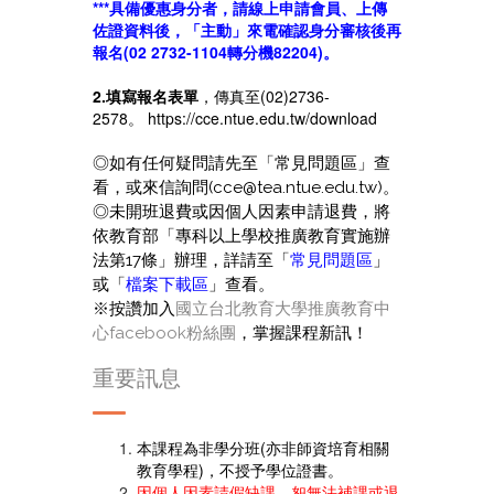
***具備優惠身分者，請線上申請會員、上傳
佐證資料後，「主動」來電確認身分審核後再
報名(02 2732-1104轉分機82204)。
2.填寫報名表單
，傳真至(02)2736-
2578。
https://cce.ntue.edu.tw/download
◎如有任何疑問請先至「常見問題區」查
看，或來信詢問(cce@tea.ntue.edu.tw)。
◎未開班退費或因個人因素申請退費，將
依教育部「專科以上學校推廣教育實施辦
法第17條」辦理，詳請至「
常見問題區
」
或「
檔案下載區
」查看。
※按讚加入
國立台北教育大學推廣教育中
心facebook粉絲團
，掌握課程新訊！
重要訊息
本課程為非學分班(亦非師資培育相關
教育學程)，不授予學位證書。
因個人因素請假缺課，恕無法補課或退