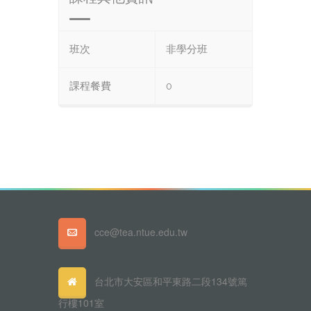
班次
非學分班
課程餐費
0
cce@tea.ntue.edu.tw
台北市大安區和平東路二段134號篤
行樓101室