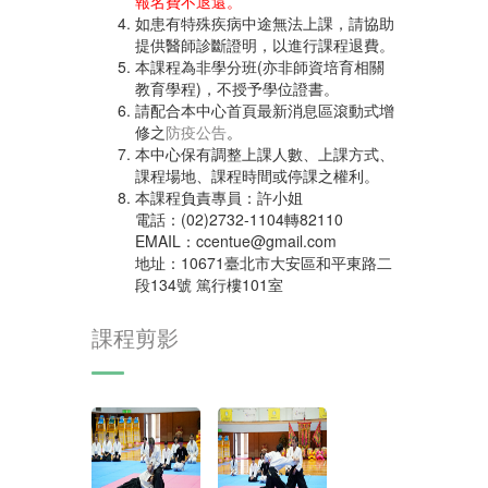
報名費不退還。
如患有特殊疾病中途無法上課，請協助
提供醫師診斷證明，以進行課程退費。
本課程為非學分班(亦非師資培育相關
教育學程)，不授予學位證書。
請配合本中心首頁最新消息區滾動式增
修之
防疫公告
。
本中心保有調整上課人數、上課方式、
課程場地、課程時間或停課之權利。
本課程負責專員：許小姐
電話：(02)2732-1104轉82110
EMAIL：ccentue@gmail.com
地址：10671臺北市大安區和平東路二
段134號 篤行樓101室
課程剪影