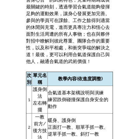
會身心合一的武術特色；
兒童時期為成長
最關鍵的時刻，透過學習合氣道能夠發揮
足夠的運動效果，讓身心發展更加完善。
參與的學員可在課餘、工作之餘得到適當
的休閒與充電，進而更具專注力和恆心去
面對生活周遭的所有人事物；也在與夥伴
對招中瞭解到彼此尊重、團隊合作的重要
性，以及和平相處，和衝突爭端的解決之
道！最後，更可以利用合氣道保護自己與
他人，融通合氣道的武術價值！
次
單元名
教學內容(依進度調整)
別
稱
護身倒
合氣道基本架構說明與演練
法
1
練習跌倒碰撞保護自身安全的
左右轉
動作
擺
一教
暖身、護身倒
前方/
2
正面打一教、順單手抓一教、
後方技
逆單手抓一教、斜打一教
法