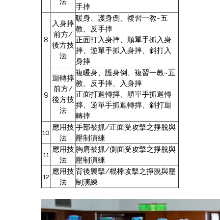
法
手摔
暖身、護身倒、複習一教~五
入身摔
教、反手摔
前方/
8
正面打入身摔、順單手抓入身
後方技
摔、逆單手抓入身摔、斜打入
法
身摔
複暖身、護身倒、複習一教~五
迴轉摔
教、反手摔、入身摔
前方/
9
正面打迴轉摔、順單手抓迴轉
後方技
摔、逆單手抓迴轉摔、斜打迴
法
轉摔
應用技
手部被抓/正面受攻擊之掙脫與
10
法
壓制演練
應用技
胸肩被抓/側面受攻擊之掙脫與
11
法
壓制演練
應用技
背後襲擊/棍棒攻擊之掙脫與壓
12
法
制演練