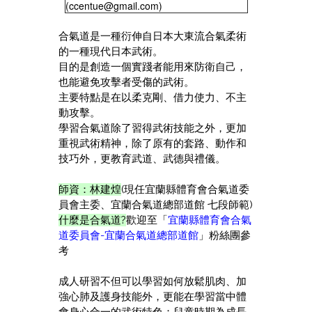
(ccentue@gmail.com)
合氣道是一種衍伸自日本大東流合氣柔術
的一種現代日本武術。
目的是創造一個實踐者能用來防衛自己，
也能避免攻擊者受傷的武術。
主要特點是在以柔克剛、借力使力、不主
動攻擊。
學習合氣道除了習得武術技能之外，更加
重視武術精神，除了原有的套路、動作和
技巧外，更教育武道、武德與禮儀。
師資：
林建煌
(現任宜蘭縣體育會合氣道委
員會主委、宜蘭合氣道總部道館 七段師範)
什麼是合氣道?
歡迎至「
宜蘭縣體育會合氣
道委員會-宜蘭合氣道總部道館
」粉絲團參
考
成人研習不但可以學習如何放鬆肌肉、加
強心肺及護身技能外，更能在學習當中體