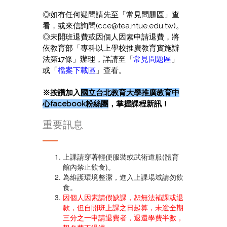
◎如有任何疑問請先至「常見問題區」查
看，或來信詢問(cce@tea.ntue.edu.tw)。
◎未開班退費或因個人因素申請退費，將
依教育部「專科以上學校推廣教育實施辦
法第17條」辦理，詳請至「
常見問題區
」
或「
檔案下載區
」查看。
※按讚加入
國立台北教育大學推廣教育中
心facebook
粉絲團
，掌握課程新訊！
重要訊息
上課請穿著輕便服裝或武術道服(體育
館內禁止飲食)。
為維護環境整潔，進入上課場域請勿飲
食。
因個人因素請假缺課，恕無法補課或退
款，但自開班上課之日起算，未逾全期
三分之一申請退費者，退還學費半數，