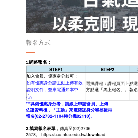
報名方式
1.網路報名：
STEP1
STEP2
加入會員、優惠身分核可：
選擇課程：課程頁面上
點選
如有優惠身分請主動上傳有效
方點選「馬上報名」。
報名
證明文件，並來電通知本中
心。
***具備優惠身分者，請線上申請會員、上傳
佐證資料後，「主動」來電確認身分審核後再
報名(02-2732-1104轉分機82110)。
2.填寫報名表單
，傳真至(02)2736-
2578。
https://cce.ntue.edu.tw/download