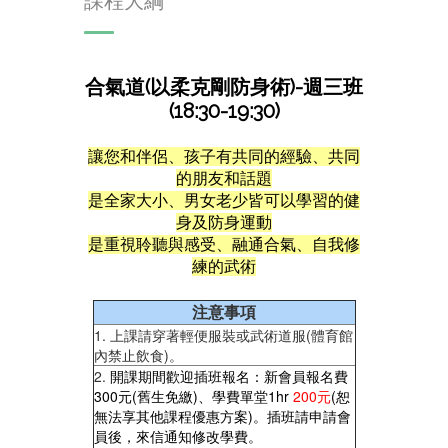
課程大綱
合氣道(以柔克剛防身術)-週三班
(18:30-19:30)
讓您和伴侶、孩子有共同的經驗、共同
的朋友和話題
是全家大小、男女老少皆可以學習的健
身及防身運動
是重視聆聽與感受、融通合氣、自我修
練的武術
注意事項
1.
上課請穿著輕便服裝或武術道服(體育館
內禁止飲食)。
2.
開課期間歡迎插班報名：新會員報名費
300元(舊生免繳)、學費單堂1hr
200元
(恕
無法享其他課程優惠方案)。插班請申請會
員後，來信通知修改學費。