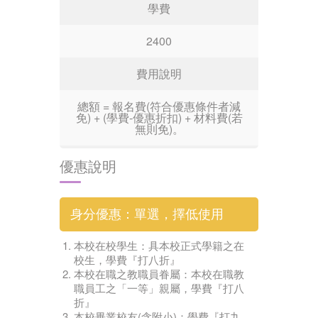
學費
2400
費用說明
總額 = 報名費(符合優惠條件者減
免) + (學費-優惠折扣) + 材料費(若
無則免)。
優惠說明
身分優惠：單選，擇低使用
本校在校學生：具本校正式學籍之在
校生，學費『打八折』
本校在職之教職員眷屬：本校在職教
職員工之「一等」親屬，學費『打八
折』
本校畢業校友(含附小)：學費『打九