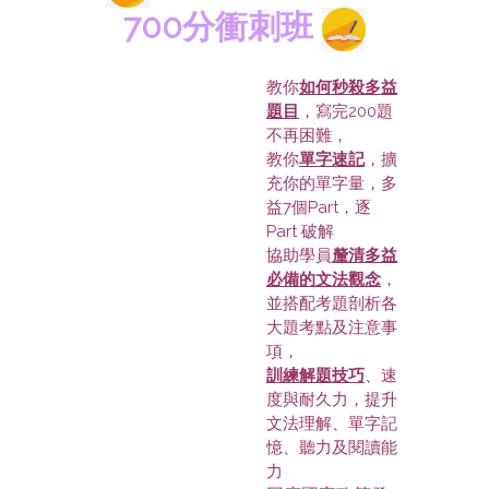
700分衝刺班
教你
如何秒殺多益
題目
，寫完200題
不再困難，
教你
單字速記
，擴
充你的單字量，多
益7個Part，逐
Part 破解
協助學員
釐清多益
必備的文法觀念
，
並搭配考題剖析各
大題考點及注意事
項，
訓練解題技巧
、速
度與耐久力，提升
文法理解、單字記
憶、聽力及閱讀能
力