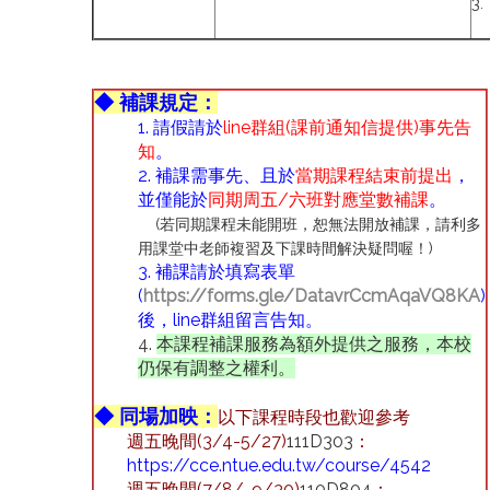
3
◆ 補課規定：
1. 請假請於
line群組(課前通知信提供)事先告
知
。
2. 補課需事先、且於
當期課程結束前提出
，
並僅能於
同期周五/六班對應堂數補課
。
(若同期課程未能開班，恕無法開放補課，請利多
用課堂中老師複習及下課時間解決疑問喔！)
3. 補課請於填寫表單
(
https://forms.gle/DatavrCcmAqaVQ8KA
)
後，line群組留言告知。
4.
本課程補課服務為額外提供之服務，本校
仍保有調整之權利。
◆ 同場加映：
以下課程時段也歡迎參考
週五晚間(3/4-5/27)
111D303
：
https://cce.ntue.edu.tw/course/4542
週五晚間(7/8/-9/30)
110D804
：