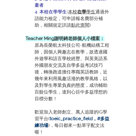
畫者
4. 本校在學學生
(
本校
在學
學生
通過外
語能力檢定，可申請報名費部分補
助，相關規定詳請
點此查閱
)
Teacher Ming謝明錡老師個人小檔案：
原為長榮航太科技公司-航機結構工程
師，因個人興趣志在教學，故透過國
外遊學和語言學校經歷、與英美語系
外國朋友交流及自學多益考試技巧
後，轉換跑道擔任專職英語教師，近
幾年來利用風趣活潑的教學風格，以
及對學生專業負責的態度，成功輔助
百餘位學生，達到心目中多益理想的
目標分數！
歡迎加入老師創立、萬人追蹤的IG學
習平台(
toeic_practice_field，#多益
練功場
)，每日都來一點單字配文法
喔！