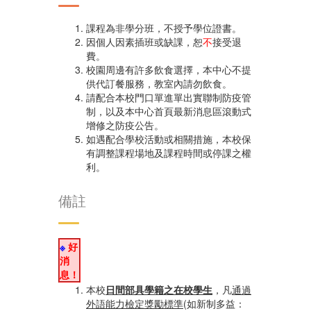
課程為非學分班，不授予學位證書。
因個人因素插班或缺課，恕
不
接受退
費。
校園周邊有許多飲食選擇，本中心不提
供代訂餐服務，教室內請勿飲食。
請配合本校門口單進單出實聯制防疫管
制，以及本中心首頁最新消息區滾動式
增修之防疫公告。
如遇配合學校活動或相關措施，本校保
有調整課程場地及課程時間或停課之權
利。
備註
※
好
消
息！
本校
日間部具學籍之在校學生
，凡
通過
外語能力檢定獎勵標準
(如
新制多益：