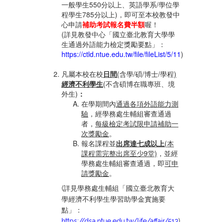
一般學生550分以上、英語學系/學位學
程學生785分以上
)，即可至本校教發中
心申請
補助考試報名費半額
喔！
(詳見教發中心「國立臺北教育大學學
生通過外語能力檢定獎勵要點」：
https://ctld.ntue.edu.tw/file/fileList/5/11
)
凡屬本校在校
日間
(
含學/碩/博士/學程
)
經濟不利學生
(不含碩博在職專班、境
外生)
：
在學期間內
通過各項外語能力測
驗
，經學務處生輔組審查通過
者，
每級檢定考試限申請補助一
次獎勵金
。
報名課程並
出席達七成以上
(本
課程需完整出席至少9堂)
，並經
學務處生輔組審查通過，即
可申
請獎勵金
。
(詳見學務處生輔組「國立臺北教育大
學經濟不利學生學習助學金實施要
點」：
https://dsa.ntue.edu.tw/life/affair/513
)