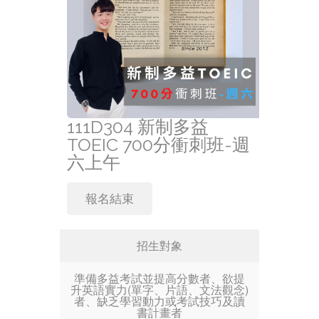
111D304 新制多益
TOEIC 700分衝刺班-週
六上午
報名結束
招生對象
準備多益考試並提高分數者、欲提
升英語實力(單字、片語、文法觀念)
者、缺乏學習動力或考試技巧及讀
書計畫者