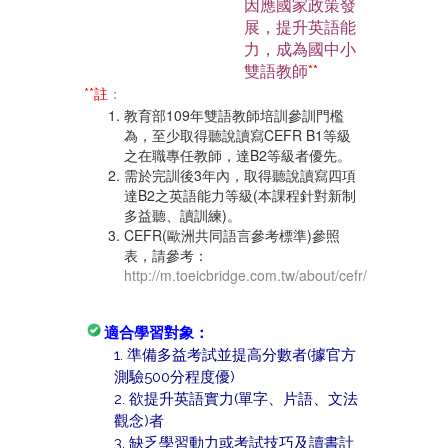
因應國家政策發
展，提升英語能
力，成為國中小
雙語教師
**
**註
：
教育部109年雙語教師培訓參訓門檻
為，至少取得聽說讀寫CEFR B1等級
之在職專任教師，達B2等級者優先。
需於完訓後3年內，取得聽說讀寫四項
達B2之英語能力等級(本課程針對新制
多益聽、讀訓練)。
CEFR(歐洲共同語言參考標準)參照
表，請參考：
http://m.toeicbridge.com.tw/about/cefr/
適合學習對象：
1. 準備多益考試並提高分數者(據官方
測驗500分程度優)
2. 欲提升英語實力(單字、片語、文法
觀念)者
3. 缺乏學習動力或考試技巧及讀書計