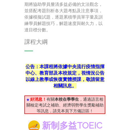
期將協助學員釐清多益必備的文法觀念，
並搭配考題剖析各大題考點及注意事項，
依據模擬試題，逐題累積學員單字量及訓
練學員解題技巧，解題速度與耐久力，以
達目標分數。
課程大綱
公告：本課程將依據中央流行疫情指揮
中心、教育部及本校規定，視情況公告
以線上教學或恢復實體授課，敬請留意
相關訊息。
※
好消息！
有關
本校在學學生
，通過語言相
關檢定考試之補助、經濟弱勢學生獎勵補助
等訊息，請見本頁下方備註區！
新制多益TOEIC