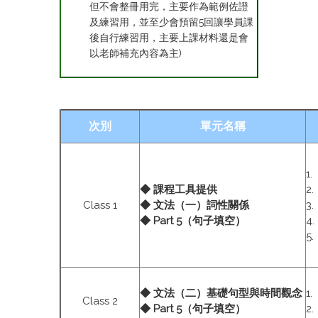
但不會整冊用完，主要作為範例佐證
及練習用，並至少會預留5回讓學員課
後自行練習用，主要上課材料還是會
以老師補充內容為主)
次別
單元名稱
1
◆ 課程工具提供
2
Class 1
◆ 文法（一）詞性關係
3
◆ Part 5（句子填空）
4
5
◆ 文法（二）基礎句型與時間觀念
1
Class 2
◆ Part 5（句子填空）
2