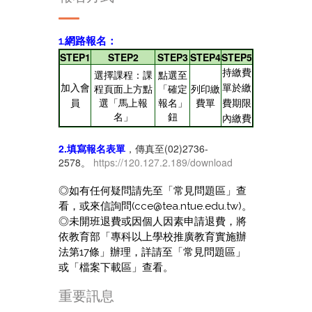
1.網路報名：
STEP1
STEP2
STEP3
STEP4
STEP5
持繳費
選擇課程：課
點選至
程頁面上方點
「確定
列印繳
加入會
單於繳
選「馬上報
報名」
費單
員
費期限
名」
鈕
內繳費
2.填寫報名表單
，傳真至(02)2736-
2578。
https://120.127.2.189/download
◎如有任何疑問請先至「常見問題區」查
看，或來信詢問(cce@tea.ntue.edu.tw)。
◎未開班退費或因個人因素申請退費，將
依教育部「專科以上學校推廣教育實施辦
法第17條」辦理，詳請至「常見問題區」
或「檔案下載區」查看。
重要訊息