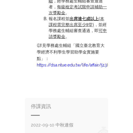
驗
，經學務處生輔組審查通過
者，
每級檢定考試限申請補助一
次獎勵金
。
報名課程並
出席達七成以上
(本
課程需完整出席至少9堂)
，並經
學務處生輔組審查通過，即
可申
請獎勵金
。
(詳見學務處生輔組「國立臺北教育大
學經濟不利學生學習助學金實施要
點」：
https://dsa.ntue.edu.tw/life/affair/513
)
停課資訊
2022-09-10 中秋連假