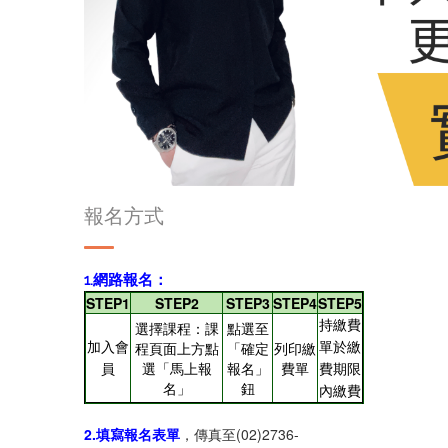
報名方式
1.網路報名：
STEP1
STEP2
STEP3
STEP4
STEP5
持繳費
選擇課程：課
點選至
程頁面上方點
「確定
列印繳
加入會
單於繳
選「馬上報
報名」
費單
員
費期限
名」
鈕
內繳費
2.填寫報名表單
，傳真至(02)2736-