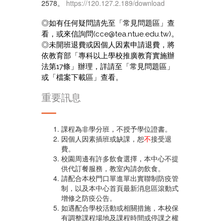
2578。
https://120.127.2.189/download
◎如有任何疑問請先至「常見問題區」查
看，或來信詢問(cce@tea.ntue.edu.tw)。
◎未開班退費或因個人因素申請退費，將
依教育部「專科以上學校推廣教育實施辦
法第17條」辦理，詳請至「常見問題區」
或「檔案下載區」查看。
重要訊息
課程為非學分班，不授予學位證書。
因個人因素插班或缺課，恕
不
接受退
費。
校園周邊有許多飲食選擇，本中心不提
供代訂餐服務，教室內請勿飲食。
請配合本校門口單進單出實聯制防疫管
制，以及本中心首頁最新消息區滾動式
增修之防疫公告。
如遇配合學校活動或相關措施，本校保
有調整課程場地及課程時間或停課之權