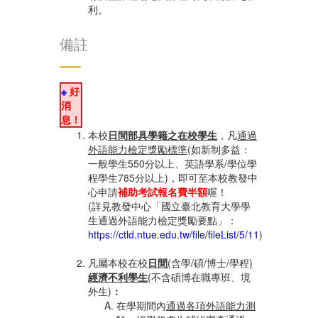
利。
備註
※
好
消
息！
本校
日間部具學籍之在校學生
，凡
通過
外語能力檢定獎勵標準
(如
新制多益：
一般學生550分以上、英語學系/學位學
程學生785分以上
)，即可至本校教發中
心申請
補助考試報名費半額
喔！
(詳見教發中心「國立臺北教育大學學
生通過外語能力檢定獎勵要點」：
https://ctld.ntue.edu.tw/file/fileList/5/11
)
凡屬本校在校
日間
(
含學/碩/博士/學程
)
經濟不利學生
(不含碩博在職專班、境
外生)
：
在學期間內
通過各項外語能力測