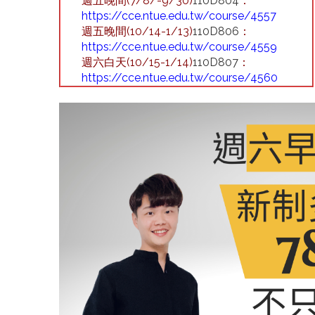
週五晚間(7/8/-9/30)
110D804
：
https://cce.ntue.edu.tw/course/4557
週五晚間(10/14-1/13)
110D806
：
https://cce.ntue.edu.tw/course/4559
週六白天(10/15-1/14)
110D807
：
https://cce.ntue.edu.tw/course/4560