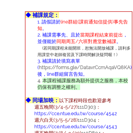
◆ 補課規定：
1. 請假請於
line群組(課前通知信提供)事先告
知
。
2. 補課需事先、且於
當期課程結束前提出
，
並僅能於
同期周五/六班對應堂數補課
。
(若同期課程未能開班，恕無法開放補課，請利多
用課堂中老師複習及下課時間解決疑問喔！)
3. 補課請於填寫表單
(
https://forms.gle/DatavrCcmAqaVQ8KA
)
後，line群組留言告知。
4.
本課程補課服務為額外提供之服務，本校
仍保有調整之權利。
◆ 同場加映：
以下課程時段也歡迎參考
週五晚間(3/4-5/27)
111D303
：
https://cce.ntue.edu.tw/course/4542
週六白天(3/5-5/28)
111D304
：
https://cce.ntue.edu.tw/course/4543