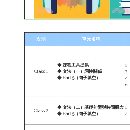
次別
單元名稱
1
◆ 課程工具提供
2
Class 1
◆ 文法（一）詞性關係
3
◆ Part 5（句子填空）
4
5
◆ 文法（二）基礎句型與時間觀念
1
Class 2
◆ Part 5（句子填空）
2