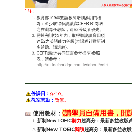
**註
：
教育部109年雙語教師培訓參訓門檻
為：至少取得聽說讀寫CEFR B1等級
之在職專任教師，達B2等級者優先。
需於完訓後3年內，取得聽說讀寫四項
達B2之英語能力等級(本課程針對新制
多益聽、讀訓練)。
CEFR(歐洲共同語言參考標準)參照
表，請參考：
http://m.toeicbridge.com.tw/about/cefr/
停課日：
9/10
。
教室異動：
暫無。
(請學員自備用書，開
使用教材：
新制New TOEIC
聽力
超高分：最新多益改版黃
新制New TOEIC
閱讀
超高分：最新多益改版黃