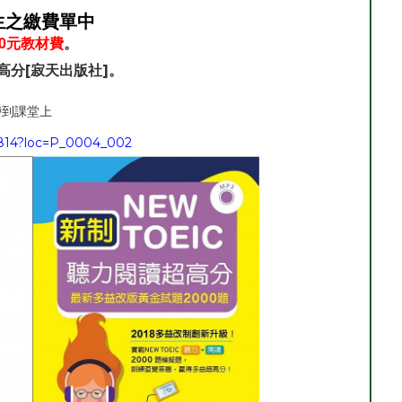
生之繳費單中
0元教材費
。
高分[寂天出版社]。
帶到課堂上
3814?loc=P_0004_002