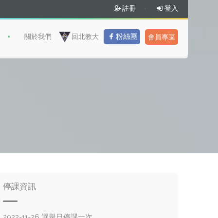
、兒童系列
註冊
·
登入
粉絲團
關於我們
回北教大
會員專區
停課資訊
2022-11-26 選舉日停課一次