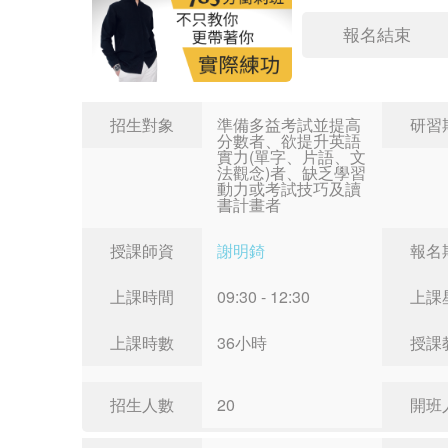
報名結束
招生對象
準備多益考試並提高
研習
分數者、欲提升英語
實力(單字、片語、文
法觀念)者、缺乏學習
動力或考試技巧及讀
書計畫者
授課師資
謝明錡
報名
上課時間
09:30 - 12:30
上課
上課時數
36小時
授課
招生人數
20
開班