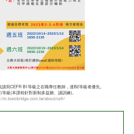
讀寫CEFR B1等級之在職專任教師，達B2等級者優先。
力等級(本課程針對新制多益聽、讀訓練)。
://m.toeicbridge.com.tw/about/cefr/