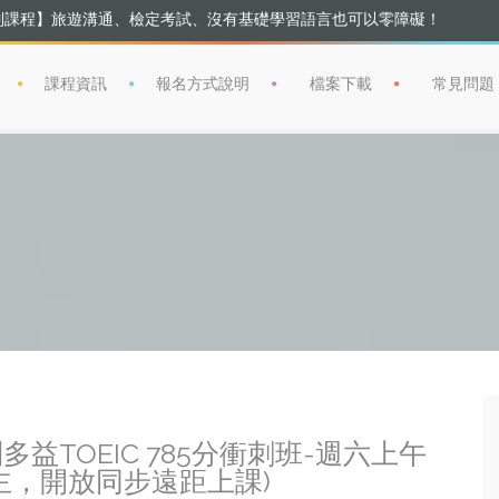
列課程】旅遊溝通、檢定考試、沒有基礎學習語言也可以零障礙！
課程】師資培訓、證照輔導、語文學習、活力體能、財經企管、生活藝術
課程資訊
報名方式說明
檔案下載
常見問題
新制多益TOEIC 785分衝刺班-週六上午
主，開放同步遠距上課)