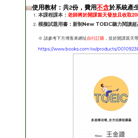
使用教材：
共2份，費用
不
含
於系統產
本課程課本：
老師將於開課當天發放且收取20
模擬試題用書：新制New TOEIC聽力閱讀超
※ 請參考下方博客來網址
自行訂購
，並於開課當天
https://www.books.com.tw/products/001092