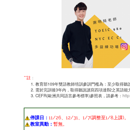
**註
：
教育部109年雙語教師培訓參訓門檻為：至少取得聽說
需於完訓後3年內，取得聽說讀寫四項達B2之英語能
CEFR(歐洲共同語言參考標準)參照表，請參考：
http
停課日：
11/26、12/31、1/7(調整至1/8上課)
。
教室異動：
暫無。