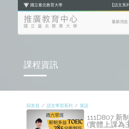
【語文系
國立臺北教育大學
【年度總
最新消息
課程資訊
回首頁
/
語文學習系列
/
英語
111D807 
(實體上課為