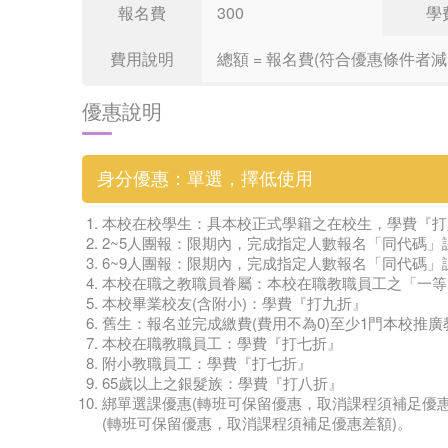
報名費
300
學
費用說明
總額 = 報名費(符合優惠條件者減免)
優惠說明
身分優惠：單選，擇低使用
本校在校學生：具本校正式學籍之在校生，學費『打
2~5人團報：限期內，完成指定人數報名「同代碼
6~9人團報：限期內，完成指定人數報名「同代碼
本校在職之教職員眷屬：本校在職教職員工之「一等
本校畢業校友(含附小)：學費『打九折』
舊生：報名並完成繳費(費用不為0)至少1門本校推
本校在職教職員工：學費『打七折』
附小教職員工：學費『打七折』
65歲以上之銀髮族：學費『打八折』
綁單選課優惠(轉班可保留優惠，取消課程須補足優惠差
(轉班可保留優惠，取消課程須補足優惠差額)。